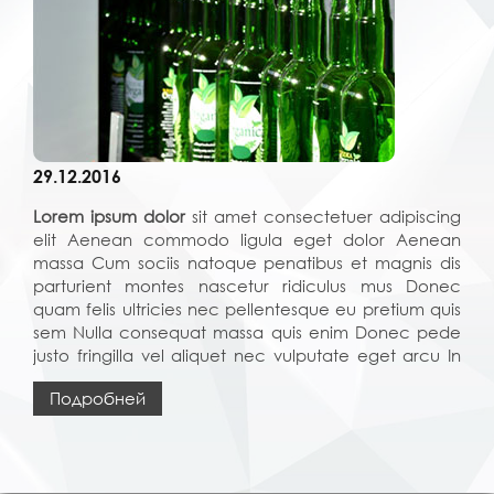
+(99890) 932-32-15
+(99890) 995-18-16
+(99890) 932-32-15
+(99890) 995-18-16
liderdecor@mail.ru
29.12.2016
Lorem ipsum dolor
sit amet consectetuer adipiscing
elit Aenean commodo ligula eget dolor Aenean
massa Cum sociis natoque penatibus et magnis dis
parturient montes nascetur ridiculus mus Donec
quam felis ultricies nec pellentesque eu pretium quis
sem Nulla consequat massa quis enim Donec pede
justo fringilla vel aliquet nec vulputate eget arcu In
enim justo rhoncus ut imperdiet a venenatis vitae
Подробней
justo Nullam dictum felis eu pede mollis pretium
Integer tincidunt
© Создание сайтов
Trigger Innovation
2015 - 2026