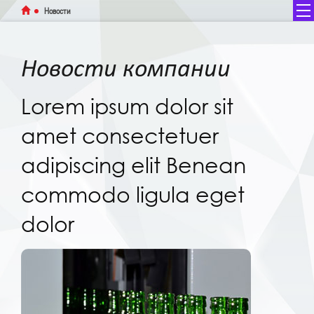
Новости
Новости компании
Lorem ipsum dolor sit
Главная
amet consectetuer
О компании
adipiscing elit Benean
Новости
commodo ligula eget
Услуги
dolor
Вакансии
Оборудование
Наши работы
Контакты